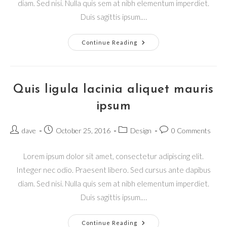
diam. Sed nisi. Nulla quis sem at nibh elementum imperdiet.
Duis sagittis ipsum.…
Nulla
Continue Reading
Metus
Metus
Ullamcorper
Vel
Tincidunt
Quis ligula lacinia aliquet mauris
ipsum
Post
Post
Post
Post
dave
October 25, 2016
Design
0 Comments
author:
published:
category:
comments:
Lorem ipsum dolor sit amet, consectetur adipiscing elit.
Integer nec odio. Praesent libero. Sed cursus ante dapibus
diam. Sed nisi. Nulla quis sem at nibh elementum imperdiet.
Duis sagittis ipsum.…
Quis
Continue Reading