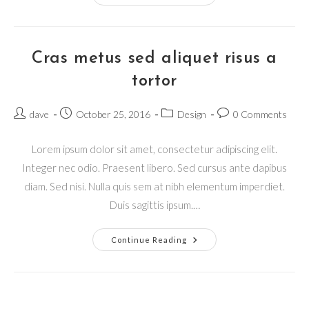
Ligula
Lacinia
Aliquet
Mauris
Ipsum
Cras metus sed aliquet risus a
tortor
Post
Post
Post
Post
dave
October 25, 2016
Design
0 Comments
author:
published:
category:
comments:
Lorem ipsum dolor sit amet, consectetur adipiscing elit.
Integer nec odio. Praesent libero. Sed cursus ante dapibus
diam. Sed nisi. Nulla quis sem at nibh elementum imperdiet.
Duis sagittis ipsum.…
Cras
Continue Reading
Metus
Sed
Aliquet
Risus
A
Tortor