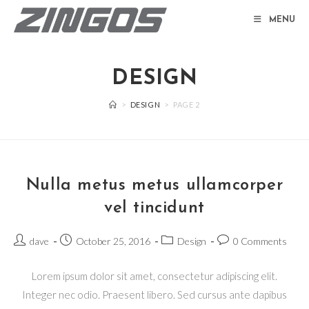
Skip
MENU
to
content
DESIGN
>
DESIGN
>
PAGE 2
Nulla metus metus ullamcorper
vel tincidunt
Post
Post
Post
Post
dave
October 25, 2016
Design
0 Comments
author:
published:
category:
comments:
Lorem ipsum dolor sit amet, consectetur adipiscing elit.
Integer nec odio. Praesent libero. Sed cursus ante dapibus